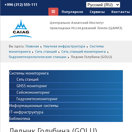
+996 (312) 555-111
Популярное
Сервисы
Контакты
Центрально-Азиатский Институт
прикладных Исследований Земли (ЦАИИЗ)
Вы здесь:
Главная
Научная инфраструктура
Системы
мониторинга
Сеть станций
Сеть станций мониторинга
Гидрометеорологические станции
Ледник Голубина (GOLU)
Системы мониторинга
Сеть станций
GNSS мониторинг
Сейсмомониторинг
Гидрометеомониторинг
Информационные системы
IT-инфраструктура
Библиотека
Ледник Голубина (GOLU)