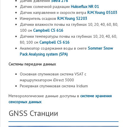
Датчик давления
Setra 278
Датчик солнечной радиации
Hukseflux NR 01
Датчик направления и скорости ветра
R.M.Young 05103
Измеритель осадков
R.M.Young 52203
Датчики влажности почвы на глубинах 10, 20, 40, 60, 80,
100 см
Campbell CS 616
Датчики температуры почвы на глубинах 10, 20, 40, 60,
80, 100 см
Campbell CS 616
Анализатор содержания воды в снеге
Sommer Snow
Pack Analysing system (SPA)
Системы передачи данных
Основная спутниковая система VSAT с
маршрутизатором iDirect 3000
Резервная спутниковая система Iridium
Метеорологические данные доступны в
системе хранения
сенсорных данных
GNSS Станции