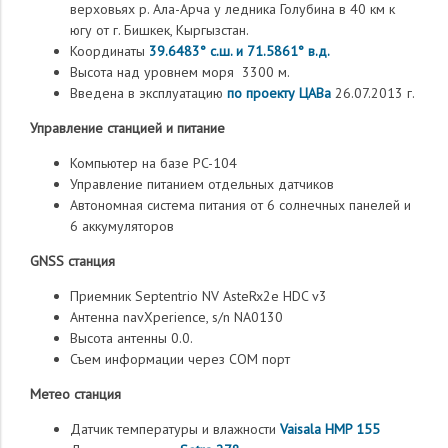
верховьях р. Ала-Арча у ледника Голубина в 40 км к
югу от г. Бишкек, Кыргызстан.
Координаты
39.6483° с.ш. и 71.5861° в.д.
Высота над уровнем моря 3300 м.
Введена в эксплуатацию
по проекту ЦАВа
26.07.2013 г.
Управление станцией и питание
Компьютер на базе PC-104
Управление питанием отдельных датчиков
Автономная система питания от 6 солнечных панелей и
6 аккумуляторов
GNSS станция
Приемник Septentrio NV AsteRx2e HDC v3
Антенна navXperience, s/n NA0130
Высота антенны 0.0.
Съем информации через COM порт
Метео станция
Датчик температуры и влажности
Vaisala HMP 155