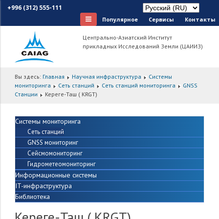
+996 (312) 555-111
Популярное
Сервисы
Контакты
Центрально-Азиатский Институт
прикладных Исследований Земли (ЦАИИЗ)
Вы здесь:
Главная
Научная инфраструктура
Системы
мониторинга
Сеть станций
Сеть станций мониторинга
GNSS
Cтанции
Кереге-Таш ( KRGT)
Системы мониторинга
Сеть станций
GNSS мониторинг
Сейсмомониторинг
Гидрометеомониторинг
Информационные системы
IT-инфраструктура
Библиотека
Кереге-Таш ( KRGT)