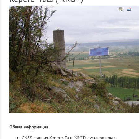
Общая информация
GNSS cтанция Кереге-Таш (KRGT) - установлена в