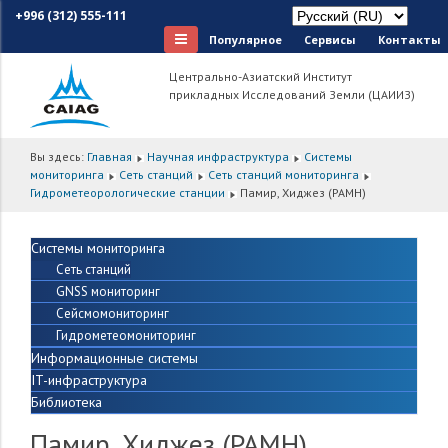
+996 (312) 555-111
Популярное
Сервисы
Контакты
Центрально-Азиатский Институт
прикладных Исследований Земли (ЦАИИЗ)
Вы здесь:
Главная
Научная инфраструктура
Системы
мониторинга
Сеть станций
Сеть станций мониторинга
Гидрометеорологические станции
Памир, Хиджез (PAMH)
Системы мониторинга
Сеть станций
GNSS мониторинг
Сейсмомониторинг
Гидрометеомониторинг
Информационные системы
IT-инфраструктура
Библиотека
Памир, Хиджез (PAMH)