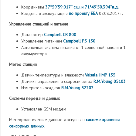
Координаты
37°59'59.017'' с.ш. и 71°49'50.394''в.д.
Введена в эксплуатацию
по проекту ЕБА
07.08.2017 г.
Управление станцией и питание
Даталоггер
Campbell CR 800
Управление питанием
Campbell PS 150
Автономная система питания от 1 солнечной панели и 1
аккумулятора.
Метео станция
Датчик температуры и влажности
Vaisala HMP 155
Датчик направления и скорости ветра
R.M.Young 05103
Измеритель осадков
R.M.Young 52202
Системы передачи данных
Установлен GSM модем
Метеорологические данные доступны в
системе хранения
сенсорных данных