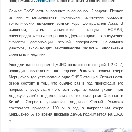
программами
Gamit/Globk
также в автоматическом режиме.
Сейчас GNSS сеть выполняет, в основном, 2 задачи. Первая
из них – региональный мониторинг изменения скорости
тектонических движений земной коры Центральной Азии. В
основном, этим занимаются станции ROMPS,
рассосредоточенные по региону. Другая задача – это изучение
скорости деформации земной поверхности небольших
участков, включающих тектонические разломы, оползневые
склоны или ледники.
Уже длительное время ЦАИИЗ совместно с секцией 1.2 GFZ,
проводит наблюдения на леднике Энилчек вблизи озера
Мерцбахер, где установлена одна GNSS станция. Особенность
озера состоит в том, что обычно раз в год происходит его
прорыв, в результате чего вся вода из озера уходит под
ледовую дамбу и далее вниз по течению реки Энилчек в
Китай. Скорость движения ледника Южный Энилчек
составляет примерно 100 м в год в направлении озера
Мерцбахер. А во время прорыва дамба поднимается на 10-20
м.