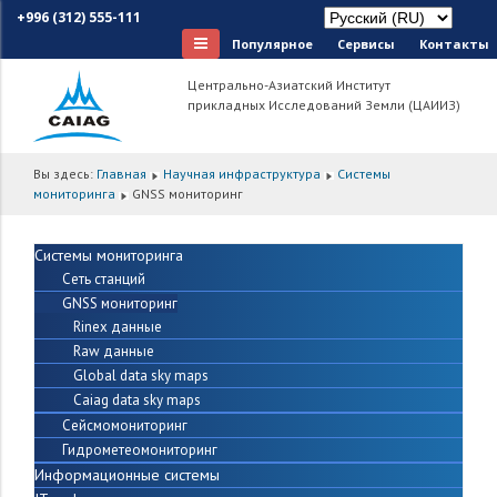
+996 (312) 555-111
Популярное
Сервисы
Контакты
Центрально-Азиатский Институт
прикладных Исследований Земли (ЦАИИЗ)
Вы здесь:
Главная
Научная инфраструктура
Системы
мониторинга
GNSS мониторинг
Системы мониторинга
Сеть станций
GNSS мониторинг
Rinex данные
Raw данные
Global data sky maps
Caiag data sky maps
Сейсмомониторинг
Гидрометеомониторинг
Информационные системы