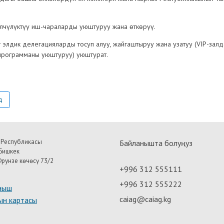
лчүлүктүү иш-чараларды уюштуруу жана өткөрүү.
 элдик делегацияларды тосуп алуу, жайгаштыруу жана узатуу (VIP-залд
 программаны уюштуруу) уюштурат.
д
 Республикасы
Байланышта болуңуз
Бишкек
рунзе көчөсү 73/2
+996 312 555111
+996 312 555222
ныш
caiag@caiag.kg
ын картасы