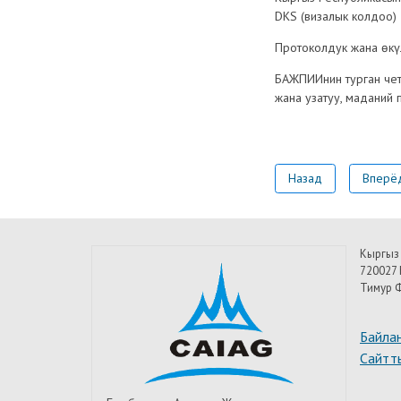
DKS (визалык колдоо)
Протоколдук жана өкү
БАЖПИИнин турган чет
жана узатуу, маданий
Назад
Вперё
Кыргыз
720027 
Тимур Ф
Байла
Сайтт