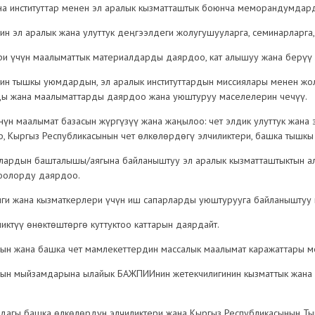
а институттар менен эл аралык кызматташтык боюнча меморандумдард
н эл аралык жана улуттук деңгээлдеги жолугушууларга, семинарларга,
и үчүн маалыматтык материалдарды даярдоо, кат алышуу жана берүү 
ин тышкы уюмдардын, эл аралык институттардын миссиялары менен ж
ы жана маалыматтарды даярдоо жана уюштуруу маселелерин чечүү.
н маалымат базасын жүргүзүү жана жаңылоо: чет элдик улуттук жана э
ер, Кыргыз Республикасынын чет өлкөлөрдөгү элчиликтери, башка тышк
лардын башталышы/аягына байланыштуу эл аралык кызматташтыктын ал
тоолорду даярдоо.
и жана кызматкерлери үчүн иш сапарларды уюштурууга байланыштуу 
иктүү өнөктөштөргө куттуктоо каттарын даярдайт.
ын жана башка чет мамлекеттердин массалык маалымат каражаттары м
ын мыйзамдарына ылайык БАЖПИИнин жетекчилигинин кызматтык жана д
дагы башка өлкөлөрдүн элчиликтери жана Кыргыз Республикасынын Ты