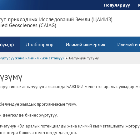
Популярдуу
тут прикладных Исследований Земли (ЦАИИЗ)
lied Geosciences (CAIAG)
өлүмдөр
Долбоорлор
Илимий ишмердик
Илимий ин
нүктүрүү жана илимий кызматташуу»
Бөлүмдүн түзүмү
түзүмү
рун ишке ашыруунун алкагында БАЖПИИ менен эл аралык уюмдар мене
бөлүмдүн жылдык программасын түзүү.
к деңгээлде бизнес жүргүзүү.
четунун «Эл аралык потенциалды жана илимий кызматташтыкты жогору
ан иштери боюнча отчетторду даярдоо.