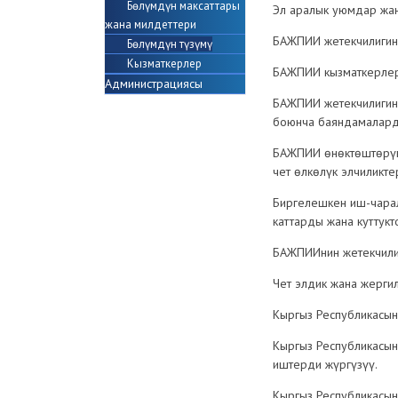
Бөлүмдүн максаттары
Эл аралык уюмдар жан
жана милдеттери
БАЖПИИ жетекчилигини
Бөлүмдүн түзүмү
Кызматкерлер
БАЖПИИ кызматкерлер
Администрациясы
БАЖПИИ жетекчилигин
боюнча баяндамалард
БАЖПИИ өнөктөштөрүнү
чет өлкөлүк элчиликт
Биргелешкен иш-чара
каттарды жана куттук
БАЖПИИнин жетекчилиг
Чет элдик жана жергил
Кыргыз Республикасын
Кыргыз Республикасын
иштерди жүргүзүү.
Кыргыз Республикасын