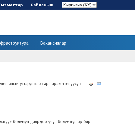
Кызматтар
Байланыш
фраструктура
Вакансиялар
н институттардын өз ара аракеттенүүсүн
латуу» бөлүмүн даярдоо үчүн бөлүмдүн ар бир