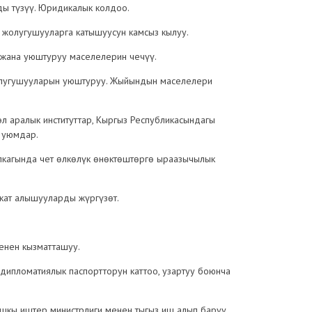
ы түзүү. Юридикалык колдоо.
 жолугушууларга катышуусун камсыз кылуу.
жана уюштуруу маселелерин чечүү.
олугушууларын уюштуруу. Жыйындын маселелери
л аралык институттар, Кыргыз Республикасындагы
ы уюмдар.
кагында чет өлкөлүк өнөктөштөргө ыраазычылык
кат алышууларды жүргүзөт.
енен кызматташуу.
ипломатиялык паспортторун каттоо, узартуу боюнча
шкы иштер министрлиги менен тыгыз иш алып баруу