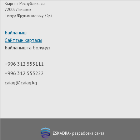
Кыргыз Республикасы
720027 Бишкек
Тимур Фрунзе көчөсү 73/2
Байланыш
Сайттын картасы
Байланышта болуңуз
+996 312 555111
+996 312 555222
caiag@caiag.kg
ESKADRA - разработка сайта