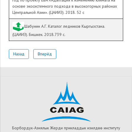
год по проекту EBA «Адаптация к изменению климата на
основе экосистемного подхода в высокогорных районах
Центральной Азии». (ЦАИИЗ). 2018. 52 с
Шабунин А.Г. Каталог ледников Кыргызстана.
(ЦАИИЗ). Бишкек. 2018.739 с.
Назад
Вперёд
Борбордук-Азиялык Жерди прикладдык изилдѳѳ институту