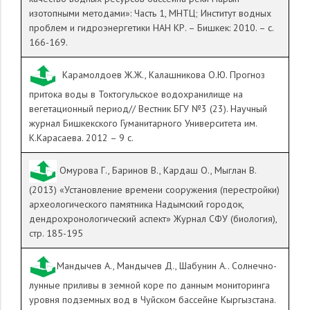
изотопными методами»: Часть 1, МНТЦ; Институт водных
проблем и гидроэнергетики НАН КР. – Бишкек: 2010. – с.
166-169.
Карамолдоев Ж.Ж., Калашникова О.Ю. Прогноз
притока воды в Токтогульское водохранилище на
вегетационный период// Вестник БГУ №3 (23). Научный
журнал Бишкекского Гуманитарного Университета им.
К.Карасаева. 2012 – 9 с.
Омурова Г., Баринов В., Кардаш О., Мыглан В.
(2013) «Установление времени сооружения (перестройки)
археологического памятника Надымский городок,
дендрохронологический аспект» Журнал СФУ (биология),
стр. 185-195
Мандычев А., Мандычев Д., Шабунин А.. Солнечно-
лунные приливы в земной коре по данным мониторинга
уровня подземных вод в Чуйском бассейне Кыргызстана.