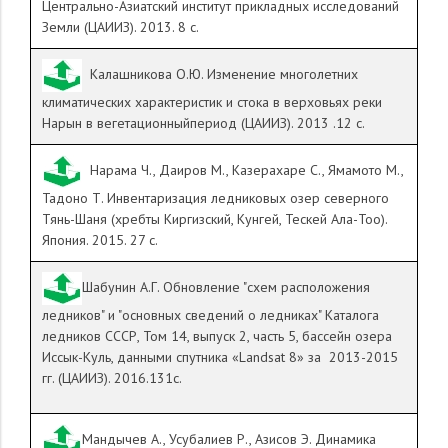
Центрально-Азиатский институт прикладных исследований
Земли (ЦАИИЗ). 2013. 8 с.
Калашникова О.Ю. Изменение многолетних
климатических характеристик и стока в верховьях реки
Нарын в вегетационныйпериод (ЦАИИЗ). 2013 .12 с.
Нарама Ч., Даиров М., Казерахаре С., Ямамото М.,
Тадоно Т. Инвентаризация ледниковых озер северного
Тянь-Шаня (хребты Киргизский, Кунгей, Тескей Ала-Тоо).
Япония. 2015. 27 с.
Шабунин А.Г. Обновление "схем расположения
ледников" и "основных сведений о ледниках" Каталога
ледников СССР, Том 14, выпуск 2, часть 5, бассейн озера
Иссык-Куль, данными спутника «
Landsat
8» за 2013-2015
гг. (ЦАИИЗ). 2016.131с.
Мандычев А.,
Усубалиев Р., Азисов Э. Динамика