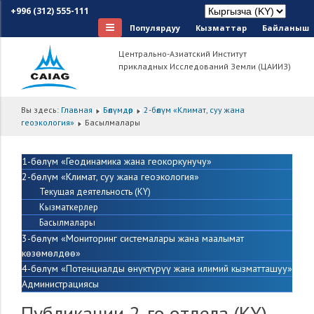
+996 (312) 555-111
Популярдуу
Кызматтар
Байланыш
Центрально-Азиатский Институт
прикладных Исследований Земли (ЦАИИЗ)
Вы здесь:
Главная
Бөлүмдөр
2-бөлүм «Климат, суу жана
геоэкология»
Басылмалары
1-бөлүм «Геодинамика жана геокоркунучу»
2-бөлүм «Климат, суу жана геоэкология»
Текущая деятельность (KY)
Кызматкерлер
Басылмалары
3-бөлүм «Мониторинг системалары жана маалымат
кѳзѳмѳлдѳѳ»
4-бөлүм «Потенциалды ѳнүктүрүү жана илимий кызматташуу»
Администрациясы
Публикации 2-го отдела (KY)