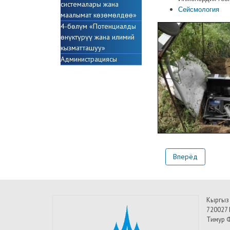
системалары жана
Сейсмология
маалымат кѳзѳмѳлдѳѳ»
4-бөлүм «Потенциалды
ѳнүктүрүү жана илимий
кызматташуу»
Администрациясы
Вперёд
Кыргыз
720027 
Тимур Ф