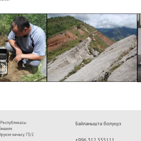
 Республикасы
Байланышта болуңуз
Бишкек
рунзе көчөсү 73/2
+996 312 555111