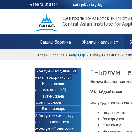
+996 (312) 555-111
|
caiag@caiag.kg
Центрально-Азиатский Инсти
Central-Asian Institute for App
Башкы баракча
Жалпы маалымат
Б
Вы здесь:
Главная
Бөлүмдөр
1-бөлүм «Геодинамика ж
1-Бөлүм "Г
1-бөлүм «Геодинамика
жана геокоркунучу»
Бөлүм башчынын мил
Направление
деятельности (KY)
У.А.
Абдыбачаев
Түзүмү жана
кызматкерлери
Бөлүмдүн негизги иш 
Басылмалары
Геодинамика
2-бөлүм «Климат, суу
Геокоркунуч
жана геоэкология»
Жер көчкү
3-бөлүм «Мониторинг
Инженердик гео