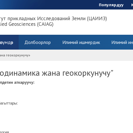
Популярдуу
тут прикладных Исследований Земли (ЦАИИЗ)
lied Geosciences (CAIAG)
өлүмдөр
Долбоорлор
Илимий ишмердик
Илимий ин
ана геокоркунучу»
еодинамика жана геокоркунучу"
детин аткаруучу:
багыттары:
логия