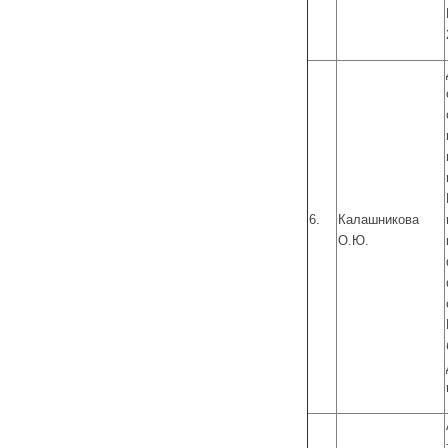
6.
Калашникова
О.Ю.