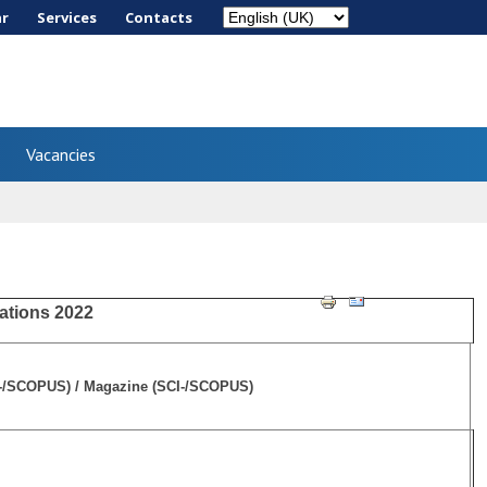
ar
Services
Сontacts
Vacancies
ations 2022
-/SCOPUS) / Magazine (SCI-/SCOPUS)