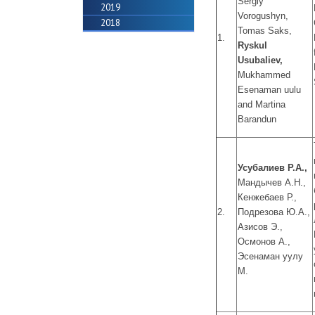
Sergiy
2019
Vorogushyn,
2018
Tomas Saks,
1.
Ryskul
Usubaliev,
Mukhammed
Esenaman uulu
and Martina
Barandun
Усубалиев Р.А.,
Мандычев А.Н.,
Кенжебаев Р.,
2.
Подрезова Ю.А.,
Азисов Э.,
Осмонов А.,
Эсенаман уулу
М.