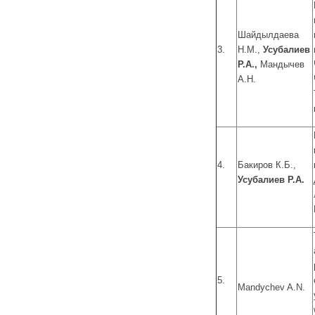
Шайдылдаева
3.
Н.М.,
Усубалиев
Р.А.,
Мандычев
А.Н.
4.
Бакиров К.Б.,
Усубалиев Р.А.
5.
Mandychev A.N.