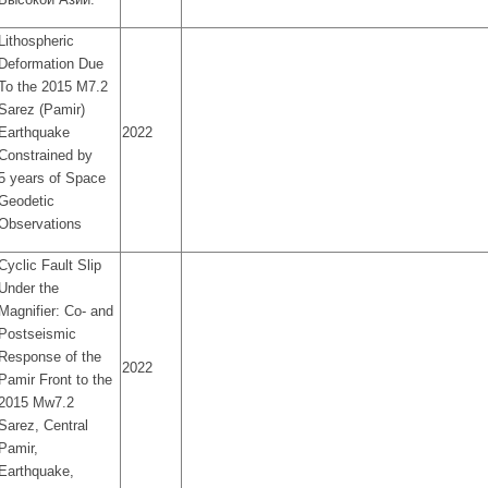
Lithospheric
Deformation Due
To the 2015 M7.2
Sarez (Pamir)
Earthquake
2022
Constrained by
5 years of Space
Geodetic
Observations
Cyclic Fault Slip
Under the
Magnifier: Co‐ and
Postseismic
Response of the
2022
Pamir Front to the
2015 Mw7.2
Sarez, Central
Pamir,
Earthquake,