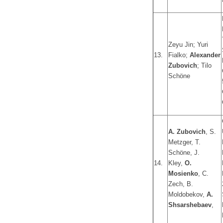
Zeyu Jin; Yuri
13.
Fialko;
Alexander
Zubovich
; Tilo
Schöne
A. Zubovich
, S.
Metzger, T.
Schöne, J.
14.
Kley,
O.
Mosienko
, C.
Zech, B.
Moldobekov,
A.
Shsarshebaev
,