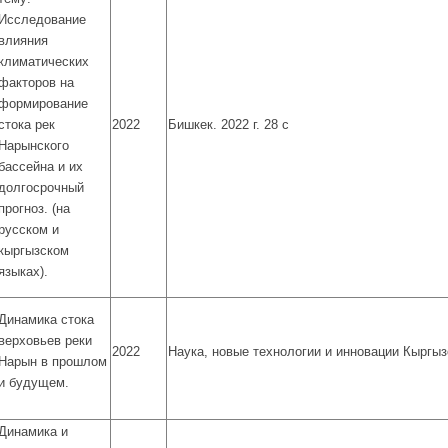
Исследование
влияния
климатических
факторов на
формирование
стока рек
2022
Бишкек. 2022 г. 28 с
Нарынского
бассейна и их
долгосрочный
прогноз. (на
русском и
кыргызском
языках).
Динамика стока
верховьев реки
2022
Наука, новые технологии и инновации Кыргы
Нарын в прошлом
и будущем.
Динамика и