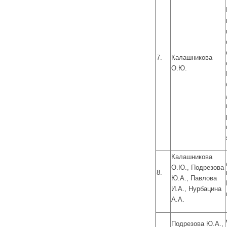
7.
Калашникова
О.Ю.
Калашникова
О.Ю., Подрезова
8.
Ю.А., Павлова
И.А., Нурбацина
А.А.
Подрезова Ю.А.,