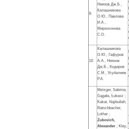
Ниязов Дж.Б.,
Калашникова
9.
О.Ю., Павлова
И.А.,
Мирзохонова
С.О.
Калашникова
О.Ю., Гафуров
10.
А.А., Ниязов
Дж.Б., Кодиров
С.М., Усубалиев
Р.А.
Metzger, Sabrina;
Gągała, Łukasz ;
Kakar, Najibullah;
Ratschbacher,
Lothar ;
Zubovich,
Alexander
; Kley,