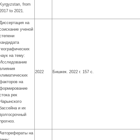
Kyrgyzstan, from
2017 to 2021.
Диссертация на
соискание ученой
степени
кандидата
географических
наук на тему:
Исследование
влияния
2022
Бишкек. 2022 г. 157 с.
климатических
факторов на
формирование
стока рек
Нарынского
бассейна и их
долгосрочный
прогноз.
Авторефераты на
тему: