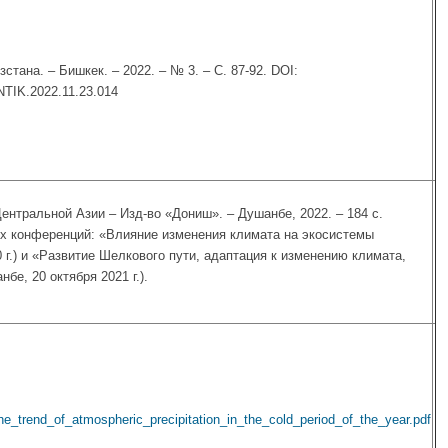
тана. – Бишкек. – 2022. – № 3. – С. 87-92. DOI:
NTIK.2022.11.23.014
нтральной Азии – Изд-во «Дониш». – Душанбе, 2022. – 184 с.
х конференций: «Влияние изменения климата на экосистемы
 г.) и «Развитие Шелкового пути, адаптация к изменению климата,
е, 20 октября 2021 г.).
e_trend_of_atmospheric_precipitation_in_the_cold_period_of_the_year.pdf