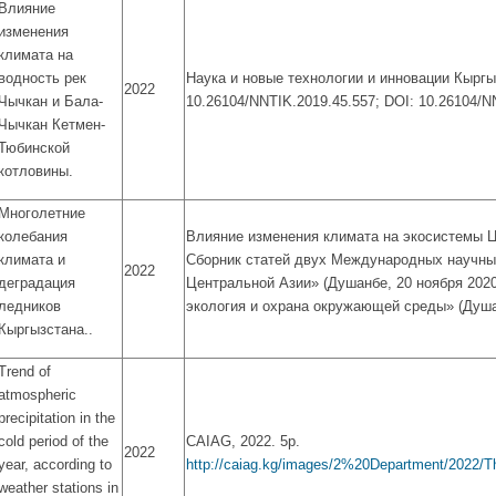
Влияние
изменения
климата на
водность рек
Наука и новые технологии и инновации Кыргызс
2022
Чычкан и Бала-
10.26104/NNTIK.2019.45.557; DOI: 10.26104/N
Чычкан Кетмен-
Тюбинской
котловины.
Многолетние
колебания
Влияние изменения климата на экосистемы Це
климата и
Сборник статей двух Международных научны
2022
деградация
Центральной Азии» (Душанбе, 20 ноября 2020
ледников
экология и охрана окружающей среды» (Душанб
Кыргызстана..
Trend of
atmospheric
precipitation in the
cold period of the
CAIAG, 2022. 5p.
2022
year, according to
http://caiag.kg/images/2%20Department/2022/Th
weather stations in