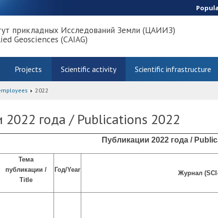
Popul
тут прикладных Исследований Земли (ЦАИИЗ)
lied Geosciences (CAIAG)
Projects
Scientific activity
Scientific infrastructure
 employees
2022
2022 года / Publications 2022
Публикации 2022 года / Public
Тема
публикации /
Год/
Year
Журнал (SCI
T
itle