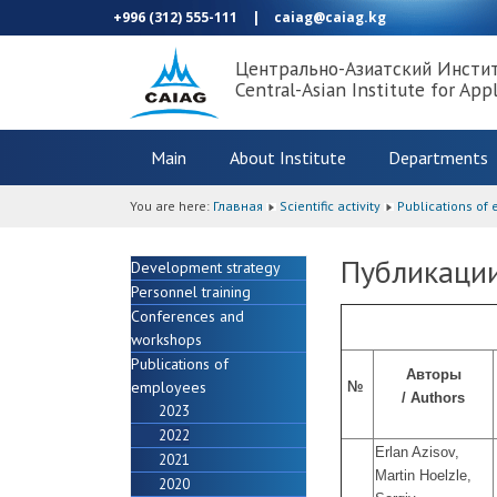
+996 (312) 555-111
|
caiag@caiag.kg
Центрально-Азиатский Инсти
Central-Asian Institute for App
Main
About Institute
Departments
You are here:
Главная
Scientific activity
Publications of
Публикации 
Development strategy
Personnel training
Conferences and
workshops
Publications of
Авторы
employees
№
/
Authors
2023
2022
Erlan Azisov,
2021
Martin Hoelzle,
2020