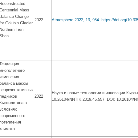
Reconstructed
Centennial Mass
Balance Change
2022
Atmosphere 2022, 13, 954.
https://doi.org/10.
for Golubin Glacier,
Northern Tien
Shan.
Тенденция
многолетнего
изменения
баланса массы
репрезентативных
Наука и новые технологии и инновации Кыргызс
ледников
2022
10.26104/NNTIK.2019.45.557; DOI: 10.26104/N
Кыргызстана в
условиях
современного
потепления
климата.