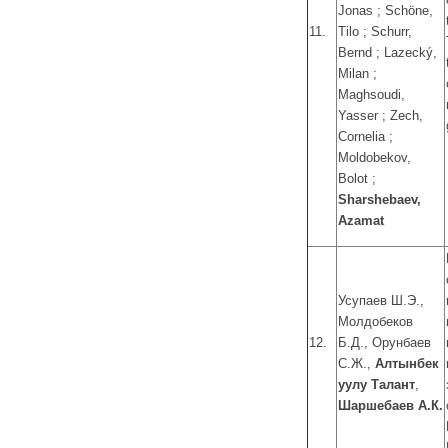
Jonas ; Schöne,
11.
Tilo ; Schurr,
Bernd ; Lazecký,
Milan ;
Maghsoudi,
Yasser ; Zech,
Cornelia ;
Moldobekov,
Bolot ;
Sharshebaev,
Azamat
Усупаев Ш.Э.,
Молдобеков
12.
Б.Д., Орунбаев
С.Ж.,
Алтынбек
уулу Талант
,
Шаршебаев А.К.