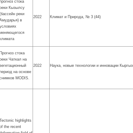
прогноз стока
реки Кызылсу
(бассейн реки
2022
Климат и Природа, № 3 (44)
Амударья) в
условиях
меняющегося
климата
Прогноз стока
реки Чаткал на
вегетационный
2022
Наука, новые технологии и инновации Кыргызс
период на основе
снимков MODIS.
Tectonic highlights
of the recent
deformation field of