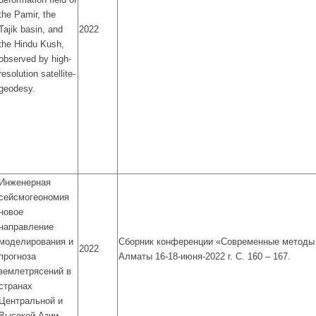
the Pamir, the
Tajik basin, and
2022
the Hindu Kush,
observed by high-
resolution satellite-
geodesy.
Инженерная
сейсмогеономия
новое
направление
моделирования и
Сборник конференции «Современные методы 
2022
прогноза
Алматы 16-18-июня-2022 г. С. 160 – 167.
землетрясений в
странах
Центральной и
Высокой Азии.