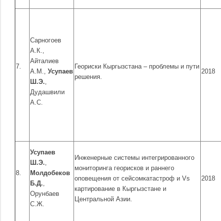
Сарногоев
А.К.,
Айталиев
7.
Геориски Кыргызстана – проблемы и пути
А.М.,
Усупаев
2018
решения.
Ш.Э.
,
Дудашвили
А.С.
Усупаев
Инженерные системы интегрированного
Ш.Э.
,
мониторинга георисков и раннего
8.
Молдобеков
оповещения от сейсомкатастроф и Vs
2018
Б.Д.
,
картирование в Кыргызстане и
Орунбаев
Центральной Азии.
С.Ж.