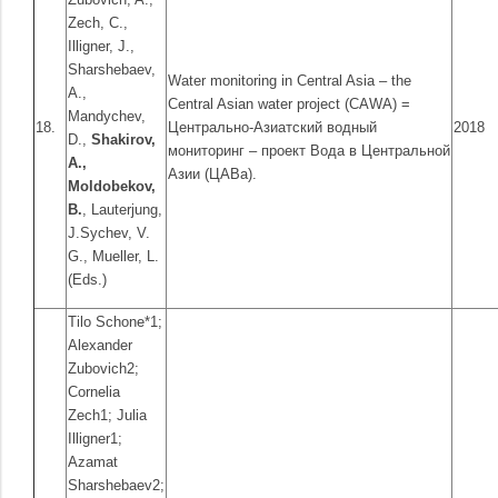
Zech, C.,
Illigner, J.,
Sharshebaev,
Water monitoring in Central Asia – the
A.,
Central Asian water project (CAWA) =
Mandychev,
18.
Центрально-Азиатский водный
2018
D.,
Shakirov,
мониторинг – проект Вода в Центральной
A.,
Азии (ЦАВа).
Moldobekov,
B.
, Lauterjung,
J.Sychev, V.
G., Mueller, L.
(Eds.)
Tilo Schone*1;
Alexander
Zubovich2;
Cornelia
Zech1; Julia
Illigner1;
Azamat
Sharshebaev2;