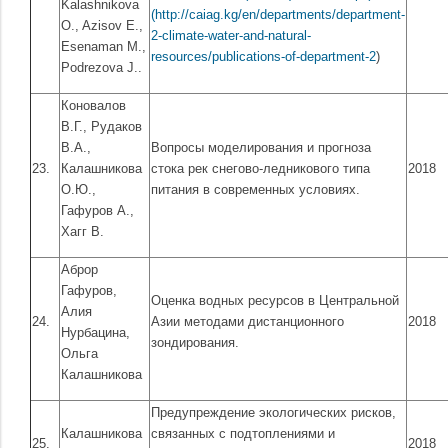
Kalashnikova
(
http://caiag.kg/en/departments/department-
O., Azisov E.,
2-climate-water-and-natural-
Esenaman M.,
resources/publications-of-department-2
)
Podrezova J..
Коновалов
В.Г., Рудаков
В.А.,
Вопросы моделирования и прогноза
23.
Калашникова
стока рек снегово-ледникового типа
2018
О.Ю.,
питания в современных условиях.
Гафуров А.,
Хагг В.
Аброр
Гафуров,
Оценка водных ресурсов в Центральной
Алия
24.
Азии методами дистанционного
2018
Нурбацина,
зондирования.
Ольга
Калашникова
Предупреждение экологических рисков,
Калашникова
связанных с подтоплениями и
25.
2018