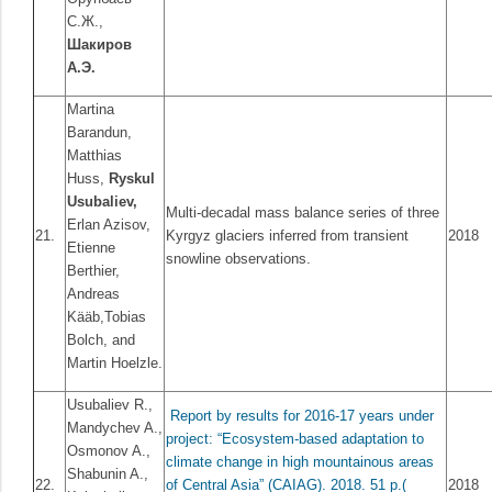
С.Ж.,
Шакиров
А.Э.
Martina
Barandun,
Matthias
Huss,
Ryskul
Usubaliev,
Multi-decadal mass balance series of three
Erlan Azisov,
21.
Kyrgyz glaciers inferred from transient
2018
Etienne
snowline observations.
Berthier,
Andreas
Kääb,Tobias
Bolch, and
Martin Hoelzle.
Usubaliev R.,
Report by results for 2016-17 years under
Mandychev A.,
project: “Ecosystem-based adaptation to
Osmonov A.,
climate change in high mountainous areas
Shabunin A.,
22.
of Central Asia” (CAIAG). 2018. 51 p.(
2018