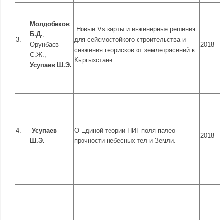
Молдобеков
Новые Vs карты и инженерные решения
Б.Д.
,
3.
для сейсмостойкого строительства и
Орунбаев
2018
снижения георисков от землетрясений в
С.Ж.,
Кыргызстане.
Усупаев Ш.Э.
4.
Усупаев
О Единой теории НИГ поля палео-
2018
Ш.Э.
прочности небесных тел и Земли.