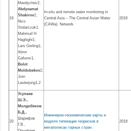
Mandychev2,
Abdysamat
In-situ and remote water monitoring in
Shakirov
2;
19.
Central Asia – The Central Asian Water
2018
Nico
(CAWa). Network.
Stolarczuk1;
Mahmud H.
Haghighi1;
Lars Gerling1;
Abror
Gafurov1;
Bolot
Moldobekov
2;
Jorn
Lauterjung1,2
Усупаев
Ш.Э.,
Молдобеков
Б.Д.,
Инженерно-геономические карты и
Шарифов
20.
модели типизации георисков в
2018
Г.В.,
мегаполисах горных стран.
Орунбаев