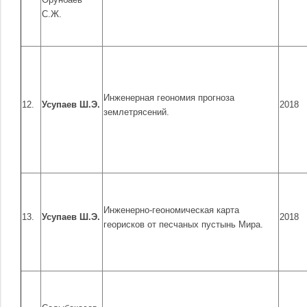
С.Ж.
Инженерная геономия прогноза
12.
Усупаев Ш.Э.
2018
землетрясений.
Инженерно-геономическая карта
13.
Усупаев Ш.Э.
2018
георисков от песчаных пустынь Мира.