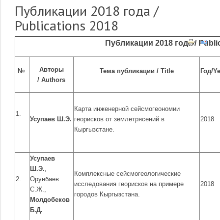
Публикации 2018 года /
Publications 2018
Публикации 2018 года / Publi
Авторы
№
Тема публикации / T
itle
Год/
Ye
/
Authors
Карта инженерной сейсмогеономии
1.
Усупаев Ш.Э.
георисков от землетрясений в
2018
Кыргызстане.
Усупаев
Ш.Э.
,
Комплексные сейсмогеологические
2.
Орунбаев
исследования георисков на примере
2018
С.Ж.,
городов Кыргызстана.
Молдобеков
Б.Д.