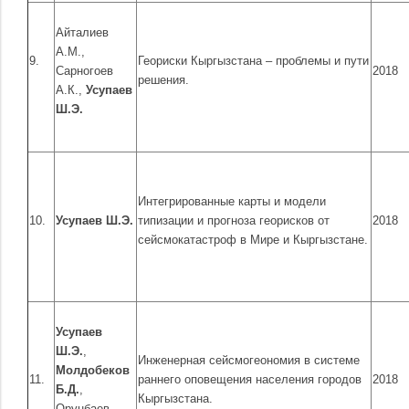
Айталиев
А.М.,
9.
Геориски Кыргызстана – проблемы и пути
Сарногоев
2018
решения.
А.К.,
Усупаев
Ш.Э.
Интегрированные карты и модели
10.
Усупаев Ш.Э.
типизации и прогноза георисков от
2018
сейсмокатастроф в Мире и Кыргызстане.
Усупаев
Ш.Э.
,
Инженерная сейсмогеономия в системе
Молдобеков
11.
раннего оповещения населения городов
2018
Б.Д.
,
Кыргызстана.
Орунбаев