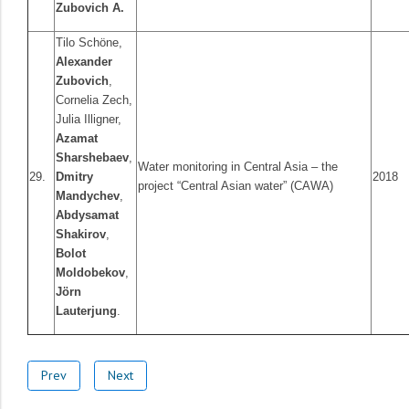
Zubovich A.
Tilo Schöne,
Alexander
Zubovich
,
Cornelia Zech,
Julia Illigner,
Azamat
Sharshebaev
,
Water monitoring in Central Asia – the
29.
Dmitry
2018
project “Central Asian water” (CAWA)
Mandychev
,
Abdysamat
Shakirov
,
Bolot
Moldobekov
,
Jörn
Lauterjung
.
Prev
Next