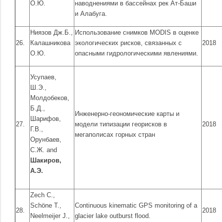
О.Ю.
наводнениями в бассейнах рек Ат-Баши
и Алабуга.
Ниязов Дж.Б.,
Использование снимков MODIS в оценке
26.
Калашникова
экологических рисков, связанных с
2018
О.Ю.
опасными гидрологическими явлениями.
Усупаев,
Ш.Э.,
Молдобеков,
Б.Д.,
Инженерно-геономические карты и
Шарифов,
27.
модели типизации георисков в
2018
Г.В.,
мегаполисах горных стран
Орунбаев,
С.Ж. and
Шакиров,
А.Э.
Zech C.,
Schöne T.,
Continuous kinematic GPS monitoring of a
28.
2018
Neelmeijer J.,
glacier lake outburst flood.