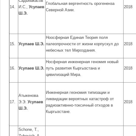
Садыбакасов
Глобальная вергентность орогененза
14.
И.С.,
Усупаев
2018
Северной Азии.
Ш.Э.
Ноосферная Единая Теория поля
15.
Усупаев Ш.Э.
палеопрочности от жизни корпускул до
2018
небесных тел Мироздания.
Носферная инженерная геномия новый
16.
Усупаев Ш.Э.
путь развития Кыргызстана и
2018
цивилизаций Мира.
Инженерная геономия типизации и
Атыкенова
ликвидации вероятных катастроф от
17.
Э.Э.
Усупаев
2018
радиоактивнно-токсичный отходов в
Ш.Э.
Кыргызстане.
Schone, T.,
Zubovich, A.,