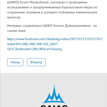
(ЦАИИЗ) Болот Молдобеков рассказал о проводимых
исследованиях и предпринимаемых Кыргызстаном мерах по
сохранению ледников в условиях глобальных климатических
кризисов.
Интервью содиректора ЦАИИЗ Болота Дуйшеналиевича по
ссылке ниже:
https://www.facebook.com/1Radiokg/videos/907301357035259/?
extid=WA-UNK-U
NK-UNK-IOS_GK0T-
GK1C&mibextid=2Rb
1fB&ref=sharing
Назад
Вперед