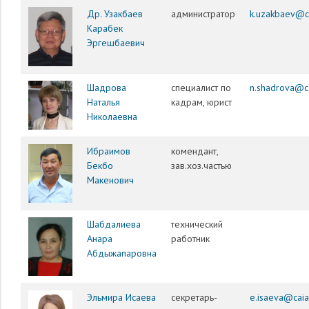
Др. Узакбаев
администратор
k.uzakbaev@c
Карабек
Эргешбаевич
Шадрова
специалист по
n.shadrova@c
Наталья
кадрам, юрист
Николаевна
Ибраимов
комендант,
Бекбо
зав.хоз.частью
Макенович
Шабдалиева
технический
Анара
работник
Абдыжапаровна
Эльмира Исаева
секретарь-
e.isaeva@caia