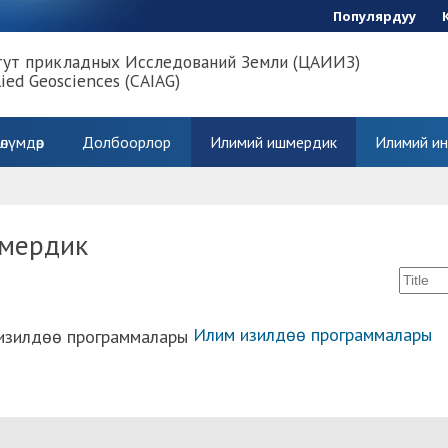
Популярдуу
тут прикладных Исследований Земли (ЦАИИЗ)
lied Geosciences (CAIAG)
өлүмдөр
Долбоорлор
Илимий ишмердик
Илимий ин
мердик
Илим изилдөө программалары