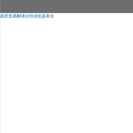
易歪歪
易翻译
比特浏览器
美洽