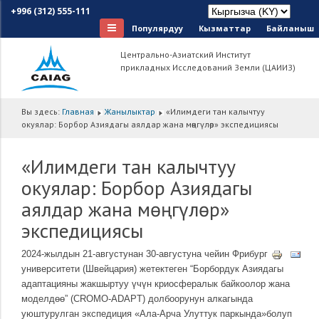
+996 (312) 555-111
Популярдуу
Кызматтар
Байланыш
Центрально-Азиатский Институт
прикладных Исследований Земли (ЦАИИЗ)
Вы здесь:
Главная
Жанылыктар
«Илимдеги тан калычтуу
окуялар: Борбор Азиядагы аялдар жана мөңгүлөр» экспедициясы
«Илимдеги тан калычтуу
окуялар: Борбор Азиядагы
аялдар жана мөңгүлөр»
экспедициясы
2024-жылдын 21-августунан 30-августуна чейин Фрибург
университети (Швейцария) жетектеген “Борбордук Азиядагы
адаптацияны жакшыртуу үчүн криосфералык байкоолор жана
моделдөө” (CROMO-ADAPT) долбоорунун алкагында
уюштурулган экспедиция «Ала-Арча Улуттук паркында»болуп