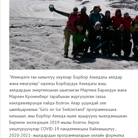
“Илимдеги тан калычтуу окуялар: Борбор Азиядагы аялдар
жана мөңгүлөр” идеясы Борбордук Азиядагы жаш
аялдардын энергиясынан шыктанган Мартина Барандун жана
Марлен Кроненберг тарабынан жүргүзүлгөн талаа
изилдөөлөрүндө пайда болгон. Алар ушундай эле
швейцариялык “Girls on Ice Switzerland” программасына
катышып, аны Борбор Азияда ишке ашырууну кыялданышкан.
Биринчи экспедиция 2019-жылы болгон, бирок
уюштуруучулар COVID-19 пандемиясына байланыштуу ,
2020-2021- жылдардын программаларын онлайн форматка