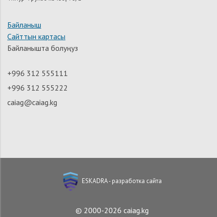
Байланыш
Сайттын картасы
Байланышта болуңуз
+996 312 555111
+996 312 555222
caiag@caiag.kg
ESKADRA - разработка сайта
© 2000-2026 caiag.kg