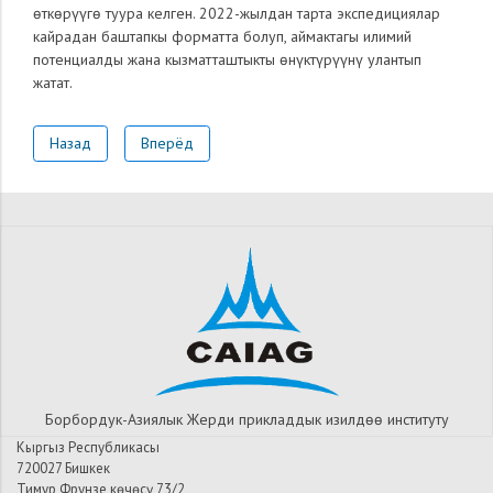
өткөрүүгө туура келген. 2022-жылдан тарта экспедициялар
кайрадан баштапкы форматта болуп, аймактагы илимий
потенциалды жана кызматташтыкты өнүктүрүүнү улантып
жатат.
Назад
Вперёд
Борбордук-Азиялык Жерди прикладдык изилдѳѳ институту
Кыргыз Республикасы
720027 Бишкек
Тимур Фрунзе көчөсү 73/2