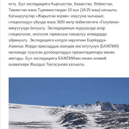
өттү. Бул экспедицияга Кыргызстан, Казакстан, Өзбекстан,
Тажикстан жана Түркмөнстандан 10 кыз (18-25 жаш) катышты.
Катышуучулар «Жарылган жүрөк» чокусуна чыгышып,
гляциологдун үйүндө жана 3600 метр бийиктиктеги «Голубина»
мөңгүсүндө болушту. Экспедициянын жүрүшүндө алар
гляциология, экология тармагына тиешелүү илимдерди
үйрөнүштү. Экспедицияга колдоо көрсөткөн Борбордук-
Азиялык Жерди прикладдык изилдөө институтунун (БАЖПИИ)
негизинде түзүлгөн долбоорлордун презентациялары менен
аяктады. Бул экспедицияга БАЖПИИнин кенже илимий
кызматкери Жылдыз Токтосунова катышты.