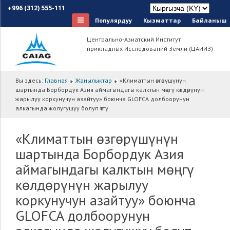
+996 (312) 555-111
Популярдуу
Кызматтар
Байланыш
Центрально-Азиатский Институт
прикладных Исследований Земли (ЦАИИЗ)
Вы здесь:
Главная
Жанылыктар
«Климаттын өзгөрүшүнүн
шартында Борбордук Азия аймагындагы калктын мөңгү көлдөрүнүн
жарылуу коркунучун азайтуу» боюнча GLOFCA долбоорунун
алкагында жолугушуу болуп өттү
«Климаттын өзгөрүшүнүн
шартында Борбордук Азия
аймагындагы калктын мөңгү
көлдөрүнүн жарылуу
коркунучун азайтуу» боюнча
GLOFCA долбоорунун