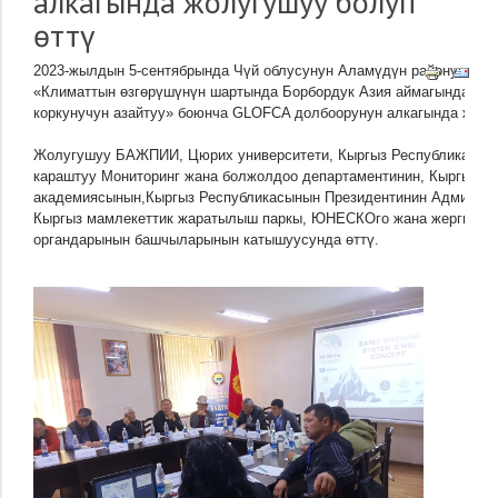
алкагында жолугушуу болуп
өттү
2023-жылдын 5-сентябрында Чүй облусунун Аламүдүн районундагы
«Климаттын өзгөрүшүнүн шартында Борбордук Азия аймагындагы к
коркунучун азайтуу» боюнча 
GLOFCA долбоорунун алкагында 
жолу
Жолугушуу БАЖПИИ, Цюрих университети, Кыргыз Республикасыны
караштуу Мониторинг жана болжолдоо департаментинин, Кыргыз Р
академиясынын,Кыргыз Республикасынын Президентинин Админист
Кыргыз мамлекеттик жаратылыш паркы, ЮНЕСКОго жана жергиликт
органдарынын башчыларынын катышуусунда өттү.