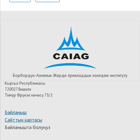
Борбордук-Азиялык Жерди прикладдык изилдѳѳ институту
Кыргыз Республикасы
720027 Бишкек
Тимур Фрунзе көчөсү 73/2
Байланыш
Сайттын картасы
Байланышта болуңуз