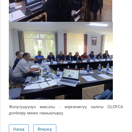
Жолугушуунун максаты - жергиликтүү калкты GLOFCA
долбоору менен тааныштыруу
Назад
Вперёд