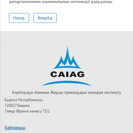
департаментинин маалыматынын негизинде даярдалды.
Назад
Вперёд
Борбордук-Азиялык Жерди прикладдык изилдѳѳ институту
Кыргыз Республикасы
720027 Бишкек
Тимур Фрунзе көчөсү 73/2
Байланыш