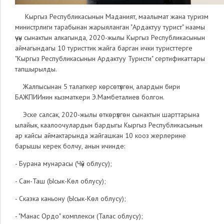
Кыргыз Республикасынын Маданият, маалымат жана туризм
министрлиги тарабынан жарыяланган "Ардактуу турист" наамы
үчүн сынактын алкагында, 2020-жылы Кыргыз Республикасынын
аймагындагы 10 туристтик жайга барган ички туристтерге
"Кыргыз Республикасынын Ардактуу Туристи" сертификаттары
тапшырылды.
Жалпысынан 5 талапкер көрсөтүлгөн, алардын бири
БАЖПИИнин кызматкери Э.Мамбеталиев болгон.
Эске салсак, 2020-жылы өткөрүлгөн сынактын шарттарына
ылайык, каалоочулардын бардыгы Кыргыз Республикасынын
ар кайсы аймактарында жайгашкан 10 кооз жерлерине
барышы керек болчу, анын ичинде:
- Бурана мунарасы (Чүй облусу);
- Сан-Таш (Ысык-Көл облусу);
- Сказка каньону (Ысык-Көл облусу);
- "Манас Ордо" комплекси (Талас облусу);