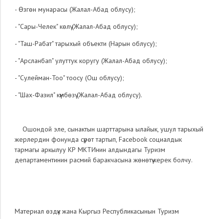
- Өзгөн мунарасы (Жалал-Абад облусу);
- "Сары-Челек" көлү (Жалал-Абад облусу);
- "Таш-Рабат" тарыхый объекти (Нарын облусу);
- "Арсланбап" улуттук коругу (Жалал-Абад облусу);
- "Сулейман-Тоо" тоосу (Ош облусу);
- "Шах-Фазил" күмбөзү (Жалал-Абад облусу).
Ошондой эле, сынактын шарттарына ылайык, ушул тарыхый
жерлердин фонунда сүрөт тартып, Facebook социалдык
тармагы аркылуу КР МКТИнин алдындагы Туризм
департаментинин расмий баракчасына жөнөтүү керек болчу.
Материал өздүк жана Кыргыз Республикасынын Туризм