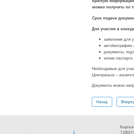
Краткую информаци
можно получить по те
Срок подачи докумен
Для участия в конку
заявление для у
автобиографию /
документы, под
копию паспорта
Необходимые для учас
Центрально – азиатск
Документы можно нап
Назад
Впере
Кыргыз
720027 