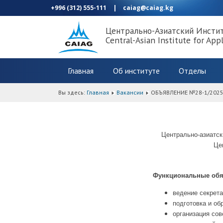
+996 (312) 555-111
|
caiag@caiag.kg
Центрально-Азиатский Инсти
Central-Asian Institute for App
Главная
Об институте
Отделы
Вы здесь:
Главная
Вакансии
ОБЪЯВЛЕНИЕ №28-1/202
Центрально-азиатск
Це
Функциональные обя
ведение секрет
подготовка и об
организация сов