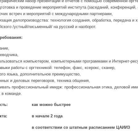
графический набор презентаций и отчетов с помощью современной оргте
дготовка и проведение мероприятий института (заседаний, конференций, с
бочих встреч и мероприятий с международными партнерами,
изация делопроизводства: технология создания, обработка, передача и 
йского /устный/письменный/ на русский и наоборот.
ребования:
ание,
еводчика,
льзоваться компьютером, компьютерными программами и Интернет-ресурсам
выки работы с оргтехникой: телефон, факс, ксерокс, сканер,
ого языка, дополнительное преимущество,
нных и деловых переговоров, техника общения,
ивать профессиональный имидж: профессиональная этика, деловой имид
 в команде.
сть:
как можно быстрее
кта:
в начале 2 года
в соответствии со штатным расписанием ЦАИИЗ