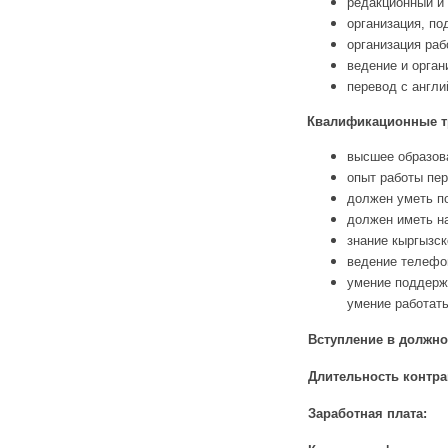
редакционный и 
организация, по
организация ра
ведение и орган
перевод с англи
Квалификационные т
высшее образов
опыт работы пер
должен уметь по
должен иметь на
знание кыргызск
ведение телефо
умение поддерж
умение работать
Вступление в должно
Длительность контра
Заработная плата: