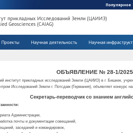
Популярное
тут прикладных Исследований Земли (ЦАИИЗ)
lied Geosciences (CAIAG)
Проекты
Научная деятельность
Научная инфраструкт
5
ОБЪЯВЛЕНИЕ № 28-1/2025
ий институт прикладных исследований Земли (ЦАИИЗ) в г. Бишкек, учр
нтром Исследований Земли г. Потсдам (Германия), объявляет конкурс н
Секретарь-переводчик со знанием англий
занности:
ариата Администрации,
работка почты и документации совещаний,
ещаний, заседаний и командировок,