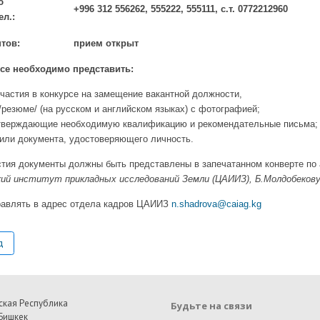
ю
+996 312 556262, 555222, 555111, с.т. 0772212960
л.:
тов:
прием открыт
рсе необходимо представить:
частия в конкурсе на замещение вакантной должности,
резюме/ (на русском и английском языках) с фотографией;
тверждающие необходимую квалификацию и рекомендательные письма;
 или документа, удостоверяющего личность.
тия документы должны быть представлены в запечатанном конверте по
ий институт прикладных исследований Земли (ЦАИИЗ), Б.Молдобекову
равлять в адрес отдела кадров ЦАИИЗ
n.shadrova@caiag.kg
д
ская Республика
Будьте на связи
Бишкек