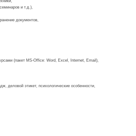
хники,
еминаров и т.д.),
хранение документов,
и (пакет MS-Office: Word, Excel, Internet, Email),
ж, деловой этикет, психологические особенности,