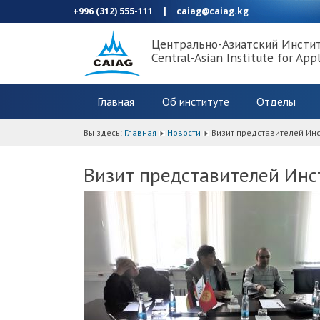
+996 (312) 555-111
|
caiag@caiag.kg
Центрально-Азиатский Инсти
Central-Asian Institute for App
Главная
Об институте
Отделы
Вы здесь:
Главная
Новости
Визит представителей Инс
Визит представителей Инс