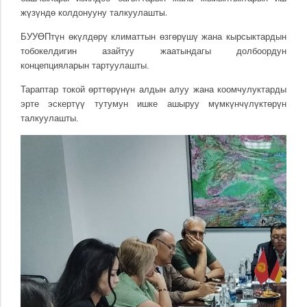
ы.
жүзүндө колдонууну талкуулашт
БУУӨПтүн өкүлдөрү климаттын өзгөрүшү жана кырсыктардын
тобокелдигин азайтуу жаатындагы долбоордун
концепцияларын тартуулашты.
Тараптар токой өрттөрүнүн алдын алуу жана коомчулуктарды
эрте эскертүү тутумун ишке ашыруу мүмкүнчүлүктөрүн
талкуулашты.