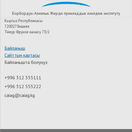
Борбордук-Азиялык Жерди прикладдык изилдѳѳ институту
Кыргыз Республикасы
720027 Бишкек
Тимур Фрунзе көчөсү 73/2
Байланыш
Сайттын картасы
Байланышта болуңуз
+996 312 555111
+996 312 555222
caiag@caiag.kg