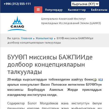
+996 (312) 555-111
Популярдуу
Кызматтар
Байланыш
Центрально-Азиатский Институт
прикладных Исследований Земли (ЦАИИЗ)
Вы здесь:
Главная
Жанылыктар
БУУӨП миссиясы БАЖПИИде
долбоор концепцияларын талкуулады
БУУӨП миссиясы БАЖПИИде
долбоор концепцияларын
талкуулады
20-майда кырсыктардын тобокелдигин азайтуу боюнча эл
аралык консультант Васко Поповски жетектеген БУУӨПтүн
миссиясы Борбордук Азиялык Жерди прикладдык
изилдөөлөр институтуна келди.
Содиректор Болот Молдобеков жана институттун бөлүм
башчылары изилдөө багыттарын жана жыйынтыктарын иш