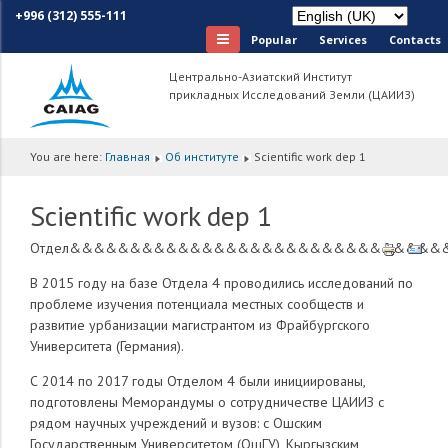
+996 (312) 555-111
Popular
Services
Сontacts
Центрально-Азиатский Институт
прикладных Исследований Земли (ЦАИИЗ)
You are here:
Главная
Об институте
Scientific work dep 1
Scientific work dep 1
Отдел&&&&&&&&&&&&&&&&&&&&&&&&&&&&&&
В 2015 году на базе Отдела 4 проводились исследований по
проблеме изучения потенциала местных сообществ и
развитие урбанизации магистрантом из Фрайбургского
Университета (Германия).
С 2014 по 2017 годы Отделом 4 были инициированы,
подготовлены Меморандумы о сотрудничестве ЦАИИЗ с
рядом научных учреждений и вузов: с Ошским
Государственным Университетом (ОшГУ), Кыргызским