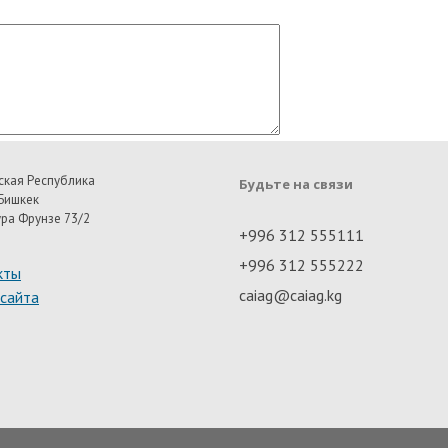
ская Республика
Будьте на связи
Бишкек
ура Фрунзе 73/2
+996 312 555111
+996 312 555222
кты
caiag@caiag.kg
 сайта