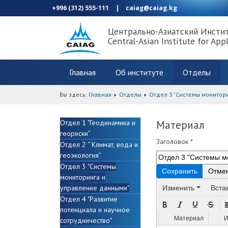
+996 (312) 555-111
|
caiag@caiag.kg
Центрально-Азиатский Инсти
Central-Asian Institute for App
Главная
Об институте
Отделы
Вы здесь:
Главная
Отделы
Отдел 3 "Системы монитор
Отдел 1 "Геодинамика и
Материал
геориски"
Заголовок
*
Отдел 2 “ Климат, вода и
геоэкология”
Отдел 3 "Системы
Сохранить
Отме
мониторинга и
Изменить
Вста
управление данными"
Отдел 4 "Развитие
потенциала и научное
Материал
И
сотрудничество"