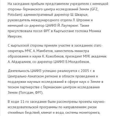
На заседания прибыли представители учредителя с немецкой
стороны- Германского центра исследований Земли (GFZ,
Potsdam): административный директор Ш. Шварце,
руководитель международного отдела Л. Штроинк и
немецкий со-директор ЦАИИЗ Й. Лаутерюнг. Также
присутствовала посол ФРГ в Кыргызстане госпожа Моника
Иверсен.
С кыргызской стороны приняли участие в заседаниях статс-
секретарь МЧС А. Мамбетов, заместитель министра
образования и науки К. Кожобеков, президент МУК академик
А. Айдаралиев, со-директор ЦАИИЗ Б.Молдобеков.
Деятельность ЦАИИЗ успешно реализуется с 2005 г. в
Центрально-Азиатском регионе в области проведения и
поддержки научных исследований в сфере наук о Земле в
тесном партнерстве с Германским центром исследования
Земли (Потсдам, ФРГ).
В ходе 11-го заседания были рассмотрены проекты научно-
исследовательской программы по направлениям: риски
стихийных бедствий, климат и вода, системы мониторинга,